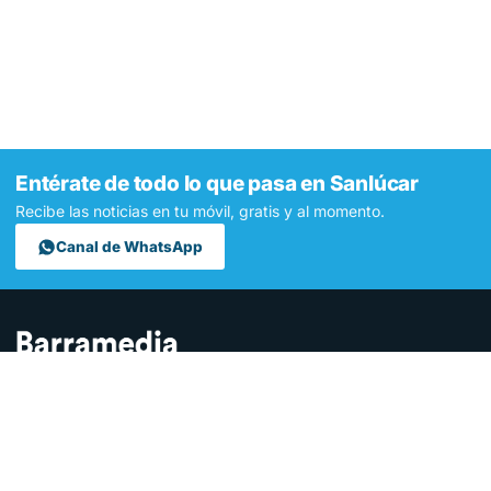
Entérate de todo lo que pasa en Sanlúcar
Recibe las noticias en tu móvil, gratis y al momento.
Canal de WhatsApp
Contamos lo que pasa en Sanlúcar y la provincia de Cádiz desde
hace más de una década. Somos el medio digital líder en la
ciudad.