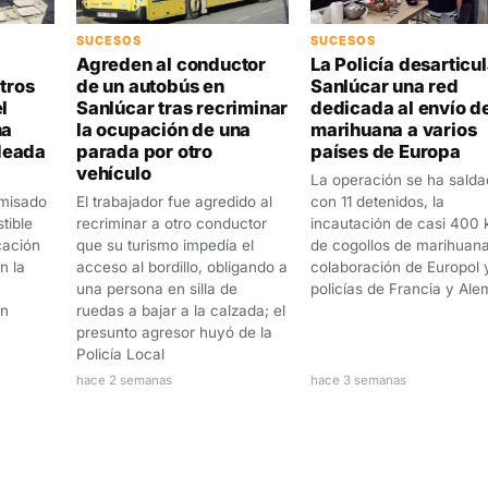
SUCESOS
SUCESOS
Agreden al conductor
La Policía desarticu
itros
de un autobús en
Sanlúcar una red
l
Sanlúcar tras recriminar
dedicada al envío d
na
la ocupación de una
marihuana a varios
deada
parada por otro
países de Europa
vehículo
La operación se ha sald
misado
El trabajador fue agredido al
con 11 detenidos, la
tible
recriminar a otro conductor
incautación de casi 400 k
cación
que su turismo impedía el
de cogollos de marihuana
n la
acceso al bordillo, obligando a
colaboración de Europol y
una persona en silla de
policías de Francia y Ale
un
ruedas a bajar a la calzada; el
presunto agresor huyó de la
Policía Local
hace 2 semanas
hace 3 semanas