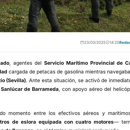
23/03/2025
14:25
Reda
bado
, agentes del
Servicio Marítimo Provincial de C
dad
cargada de petacas de gasolina mientras navegaba
ío (Sevilla)
. Ante esta situación, se activó de inmediat
a Sanlúcar de Barrameda
, con apoyo aéreo del helicóp
odo momento entre los efectivos aéreos y marítimos
tros de eslora equipada con cuatro motores
— ter