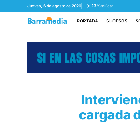
☀️
Jueves, 6 de agosto de 2026
23°
Sanlúcar
PORTADA
SUCESOS
S
Intervie
cargada d