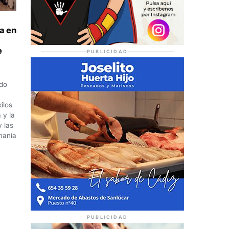
la en
e
PUBLICIDAD
ado
ilos
 y la
 las
mania
PUBLICIDAD