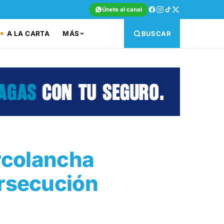
Únete al canal
A LA CARTA
MÁS
BUSCAR
rcolancha
ersecución