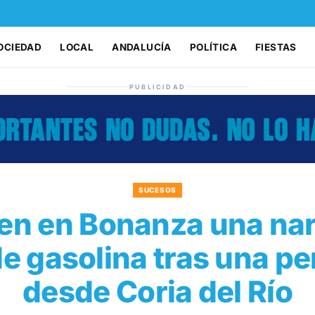
OCIEDAD
LOCAL
ANDALUCÍA
POLÍTICA
FIESTAS
PUBLICIDAD
SUCESOS
nen en Bonanza una na
e gasolina tras una p
desde Coria del Río