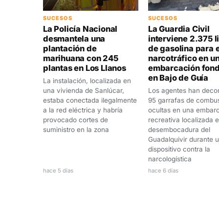
SUCESOS
SUCESOS
La Policía Nacional
La Guardia Civil
desmantela una
interviene 2.375 l
plantación de
de gasolina para e
marihuana con 245
narcotráfico en u
plantas en Los Llanos
embarcación fon
en Bajo de Guía
La instalación, localizada en
una vivienda de Sanlúcar,
Los agentes han deco
estaba conectada ilegalmente
95 garrafas de combus
a la red eléctrica y habría
ocultas en una embar
provocado cortes de
recreativa localizada e
suministro en la zona
desembocadura del
Guadalquivir durante 
dispositivo contra la
narcologística
hace 5 días
hace 6 días