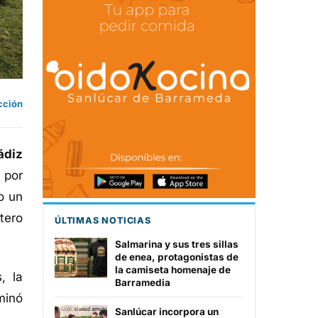
cción
ádiz
 por
o un
tero
ÚLTIMAS NOTICIAS
Salmarina y sus tres sillas
de enea, protagonistas de
la camiseta homenaje de
, la
Barramedia
minó
Sanlúcar incorpora un