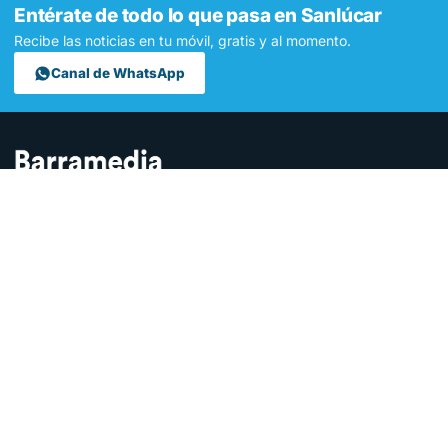
Entérate de todo lo que pasa en Sanlúcar
Recibe las noticias en tu móvil, gratis y al momento.
Canal de WhatsApp
Contamos lo que pasa en Sanlúcar y la provincia de Cádiz desde
hace más de una década. Somos el medio digital líder en la
ciudad.
SECCIONES
Sucesos
Sociedad