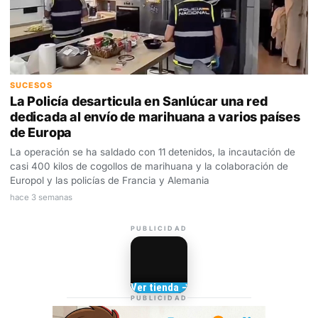
SUCESOS
La Policía desarticula en Sanlúcar una red
dedicada al envío de marihuana a varios países
de Europa
La operación se ha saldado con 11 detenidos, la incautación de
casi 400 kilos de cogollos de marihuana y la colaboración de
Europol y las policías de Francia y Alemania
hace 3 semanas
PUBLICIDAD
Camisetas de Sanlúcar
Ver tienda →
TIENDA DE
PUBLICIDAD
BARRAMEDIA