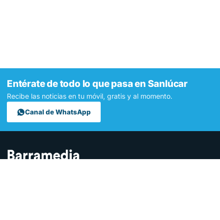
Entérate de todo lo que pasa en Sanlúcar
Recibe las noticias en tu móvil, gratis y al momento.
Canal de WhatsApp
Contamos lo que pasa en Sanlúcar y la provincia de Cádiz desde
hace más de una década. Somos el medio digital líder en la
ciudad.