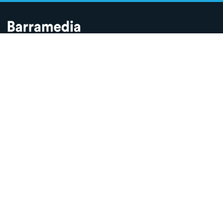
Contamos lo que pasa en Sanlúcar y la provincia de Cádiz desde
hace más de una década. Somos el medio digital líder en la
ciudad.
SECCIONES
Sucesos
Sociedad
Local
Andalucía
Política
Fiestas