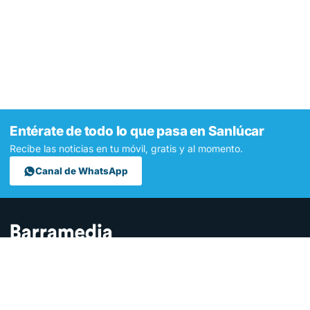
Entérate de todo lo que pasa en Sanlúcar
Recibe las noticias en tu móvil, gratis y al momento.
Canal de WhatsApp
Contamos lo que pasa en Sanlúcar y la provincia de Cádiz desde
hace más de una década. Somos el medio digital líder en la
ciudad.