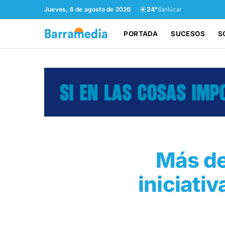
☀️
Jueves, 6 de agosto de 2026
24°
Sanlúcar
PORTADA
SUCESOS
S
Más de
iniciati