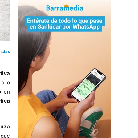
ncias
tiva
ollo
o en
tivo
luza
 que