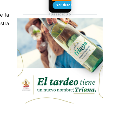
Camisetas de Sanlúcar
Ver tienda →
e la
PUBLICIDAD
stra