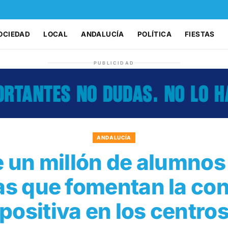
OCIEDAD
LOCAL
ANDALUCÍA
POLÍTICA
FIESTAS
PUBLICIDAD
ANDALUCÍA
 un millón de alumnos 
vas que fomentan la co
positiva en los centro