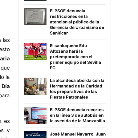
El PSOE denuncia
restricciones en la
atención al público de la
Gerencia de Urbanismo de
Sanlúcar
 las
El sanluqueño Edu
uesto
Altozano hará la
pretemporada con el
aria
primer equipo del Sevilla
 que
FC
o la
La alcaldesa aborda con la
l
Día
Hermandad de la Caridad
los preparativos de las
para
Fiestas Patronales
El PSOE denuncia recortes
en la línea 3 de autobús en
z es
la avenida de la Manzanilla
os y
José Manuel Navarro, Juan