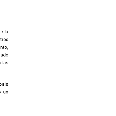
e la
tros
nto,
nado
 las
onio
o un