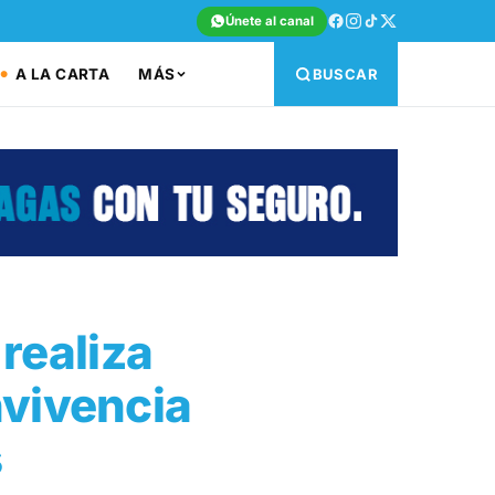
Únete al canal
A LA CARTA
MÁS
BUSCAR
realiza
nvivencia
s