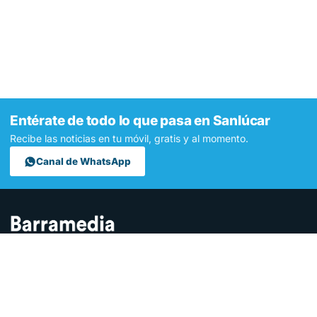
Entérate de todo lo que pasa en Sanlúcar
Recibe las noticias en tu móvil, gratis y al momento.
Canal de WhatsApp
Contamos lo que pasa en Sanlúcar y la provincia de Cádiz desde
hace más de una década. Somos el medio digital líder en la
ciudad.