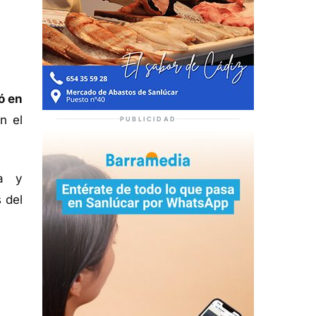
ó en
n el
PUBLICIDAD
ca y
 del
.