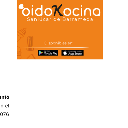
entó
n el
.076