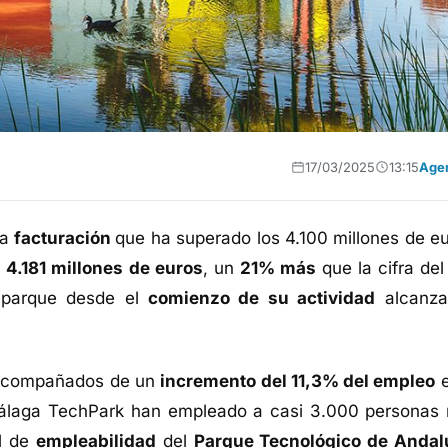
17/03/2025
13:15
Age
na
facturación
que ha superado los 4.100 millones de eu
s
4.181 millones de euros
, un
21% más
que la cifra del
l parque desde el
comienzo de su actividad
alcanza
 acompañados de un
incremento del 11,3% del empleo
e
álaga TechPark han empleado a casi 3.000 personas
al de
empleabilidad
del
Parque Tecnológico de Andal