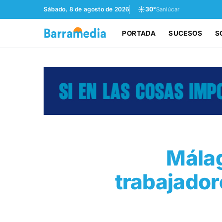
☀️
Sábado, 8 de agosto de 2026
30°
Sanlúcar
PORTADA
SUCESOS
S
Málag
trabajador