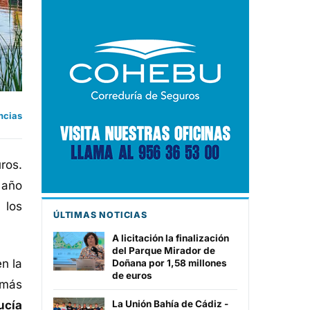
ncias
ros.
 año
 los
ÚLTIMAS NOTICIAS
A licitación la finalización
del Parque Mirador de
n la
Doñana por 1,58 millones
de euros
 más
ucía
La Unión Bahía de Cádiz -