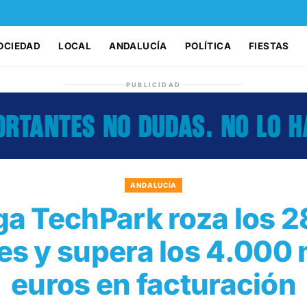
OCIEDAD
LOCAL
ANDALUCÍA
POLÍTICA
FIESTAS
PUBLICIDAD
ANDALUCÍA
a TechPark roza los 
es y supera los 4.000 
euros en facturación