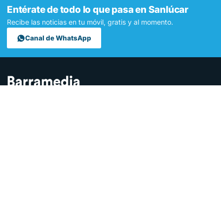
Entérate de todo lo que pasa en Sanlúcar
Recibe las noticias en tu móvil, gratis y al momento.
Canal de WhatsApp
Contamos lo que pasa en Sanlúcar y la provincia de Cádiz desde
hace más de una década. Somos el medio digital líder en la
ciudad.
SECCIONES
Sucesos
Sociedad