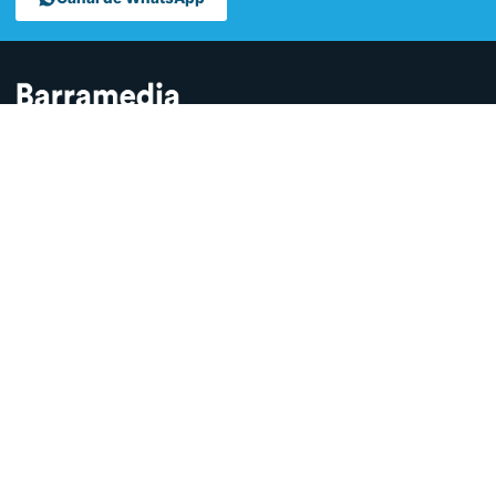
Contamos lo que pasa en Sanlúcar y la provincia de Cádiz desde
hace más de una década. Somos el medio digital líder en la
ciudad.
SECCIONES
Sucesos
Sociedad
Local
Andalucía
Política