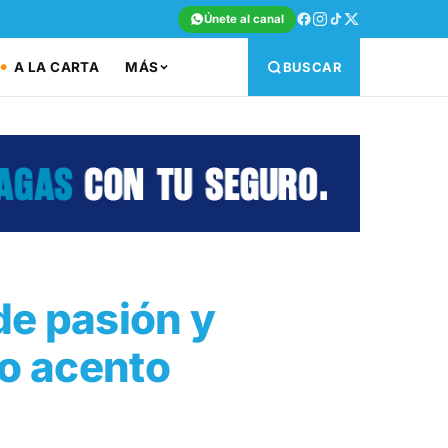
Únete al canal
A LA CARTA
MÁS
BUSCAR
de pasión y
o acento