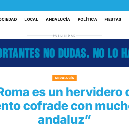
OCIEDAD
LOCAL
ANDALUCÍA
POLÍTICA
FIESTAS
PUBLICIDAD
ANDALUCÍA
oma es un hervidero 
ento cofrade con much
andaluz”