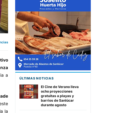
ncias
tivo
anza
ia a
ÚLTIMAS NOTICIAS
El Cine de Verano lleva
ocho proyecciones
rade
gratuitas a playas y
barrios de Sanlúcar
este
durante agosto
a la