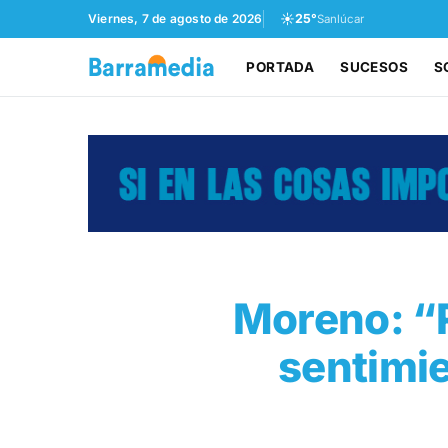
☀️
Viernes, 7 de agosto de 2026
25°
Sanlúcar
PORTADA
SUCESOS
S
Moreno: “R
sentimi