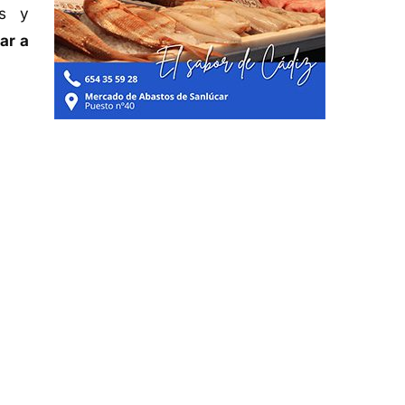
es y
ar a