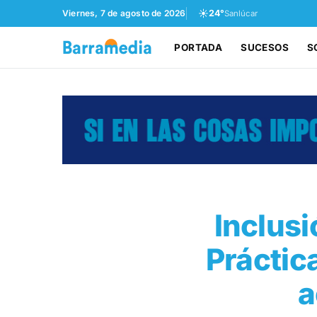
☀️
Viernes, 7 de agosto de 2026
24°
Sanlúcar
PORTADA
SUCESOS
S
Inclusi
Práctic
a