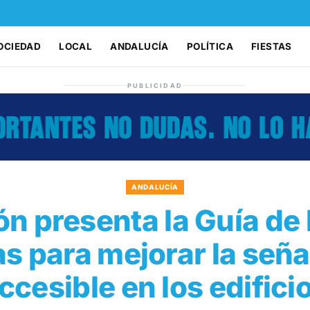
OCIEDAD
LOCAL
ANDALUCÍA
POLÍTICA
FIESTAS
PUBLICIDAD
ANDALUCÍA
ón presenta la Guía d
as para mejorar la seña
ccesible en los edifici