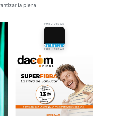
antizar la plena
PUBLICIDAD
Camisetas de Sanlúcar
Ver tienda →
TIENDA DE
PUBLICIDAD
BARRAMEDIA