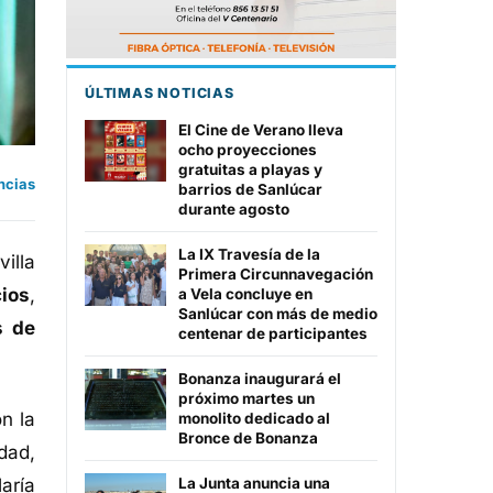
ÚLTIMAS NOTICIAS
El Cine de Verano lleva
ocho proyecciones
gratuitas a playas y
ncias
barrios de Sanlúcar
durante agosto
La IX Travesía de la
illa
Primera Circunnavegación
cios
,
a Vela concluye en
Sanlúcar con más de medio
s de
centenar de participantes
Bonanza inaugurará el
próximo martes un
n la
monolito dedicado al
Bronce de Bonanza
dad,
María
La Junta anuncia una