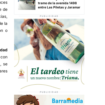
uces
tramo de la avenida 1498
entre Las Piletas y Jaramar
e de
ias,
PUBLICIDAD
e la
ón o
idad
 con
, se
ares
PUBLICIDAD