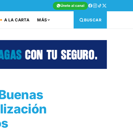
Únete al canal
A LA CARTA
MÁS
BUSCAR
e Buenas
lización
os