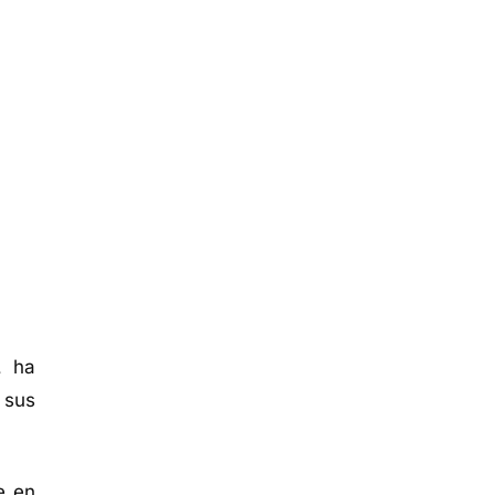
, ha
 sus
e en