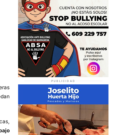
PUBLICIDAD
eras
edan
cas,
bajo