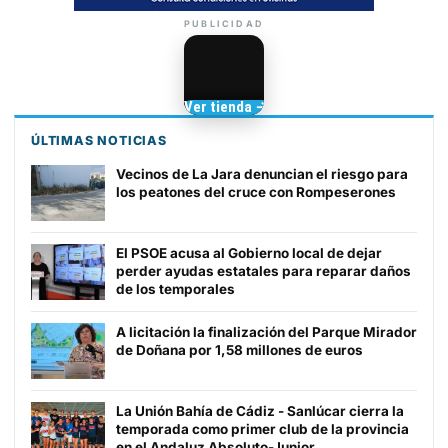
PUBLICIDAD
Camisetas de Sanlúcar
Ver tienda →
TIENDA DE
BARRAMEDIA
ÚLTIMAS NOTICIAS
Vecinos de La Jara denuncian el riesgo para
los peatones del cruce con Rompeserones
El PSOE acusa al Gobierno local de dejar
perder ayudas estatales para reparar daños
de los temporales
A licitación la finalización del Parque Mirador
de Doñana por 1,58 millones de euros
La Unión Bahía de Cádiz - Sanlúcar cierra la
temporada como primer club de la provincia
en el Andaluz Absoluto-Junior