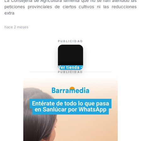
La Consejería de Agricultura lamenta que no se han atendido las
peticiones provinciales de ciertos cultivos ni las reducciones
extra
hace 2 meses
PUBLICIDAD
Camisetas de Sanlúcar
Ver tienda →
TIENDA DE
PUBLICIDAD
BARRAMEDIA