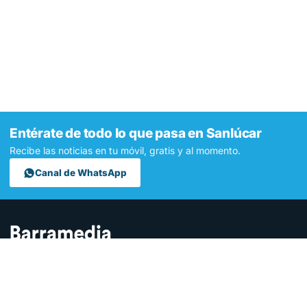
Entérate de todo lo que pasa en Sanlúcar
Recibe las noticias en tu móvil, gratis y al momento.
Canal de WhatsApp
Contamos lo que pasa en Sanlúcar y la provincia de Cádiz desde
hace más de una década. Somos el medio digital líder en la
ciudad.