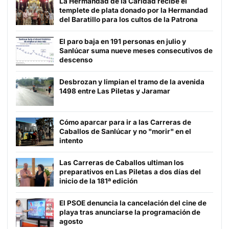
La Hermandad de la Caridad recibe el
templete de plata donado por la Hermandad
del Baratillo para los cultos de la Patrona
El paro baja en 191 personas en julio y
Sanlúcar suma nueve meses consecutivos de
descenso
Desbrozan y limpian el tramo de la avenida
1498 entre Las Piletas y Jaramar
Cómo aparcar para ir a las Carreras de
Caballos de Sanlúcar y no "morir" en el
intento
Las Carreras de Caballos ultiman los
preparativos en Las Piletas a dos días del
inicio de la 181ª edición
El PSOE denuncia la cancelación del cine de
playa tras anunciarse la programación de
agosto