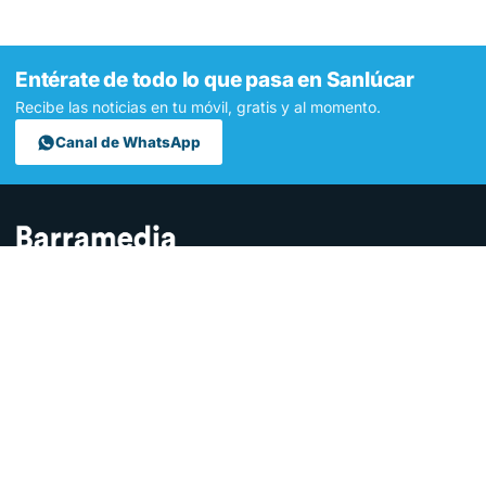
Entérate de todo lo que pasa en Sanlúcar
Recibe las noticias en tu móvil, gratis y al momento.
Canal de WhatsApp
Contamos lo que pasa en Sanlúcar y la provincia de Cádiz desde
hace más de una década. Somos el medio digital líder en la
ciudad.
SECCIONES