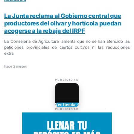
La Junta reclama al Gobierno central que
productores del olivar y hortícola puedan
acogerse a la rebaja del IRPF
La Consejería de Agricultura lamenta que no se han atendido las
peticiones provinciales de ciertos cultivos ni las reducciones
extra
hace 2 meses
PUBLICIDAD
Camisetas de Sanlúcar
Ver tienda →
TIENDA DE
PUBLICIDAD
BARRAMEDIA