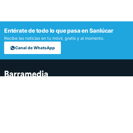
Entérate de todo lo que pasa en Sanlúcar
Recibe las noticias en tu móvil, gratis y al momento.
Canal de WhatsApp
Contamos lo que pasa en Sanlúcar y la provincia de Cádiz desde
hace más de una década. Somos el medio digital líder en la
ciudad.
SECCIONES