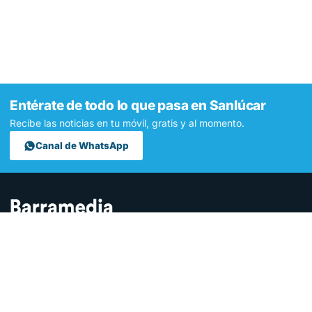
Entérate de todo lo que pasa en Sanlúcar
Recibe las noticias en tu móvil, gratis y al momento.
Canal de WhatsApp
Contamos lo que pasa en Sanlúcar y la provincia de Cádiz desde
hace más de una década. Somos el medio digital líder en la
ciudad.