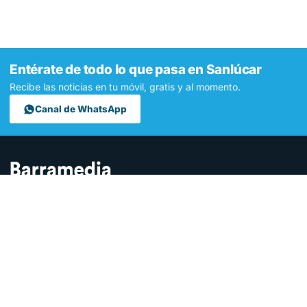
Entérate de todo lo que pasa en Sanlúcar
Recibe las noticias en tu móvil, gratis y al momento.
Canal de WhatsApp
Contamos lo que pasa en Sanlúcar y la provincia de Cádiz desde
hace más de una década. Somos el medio digital líder en la
ciudad.
SECCIONES