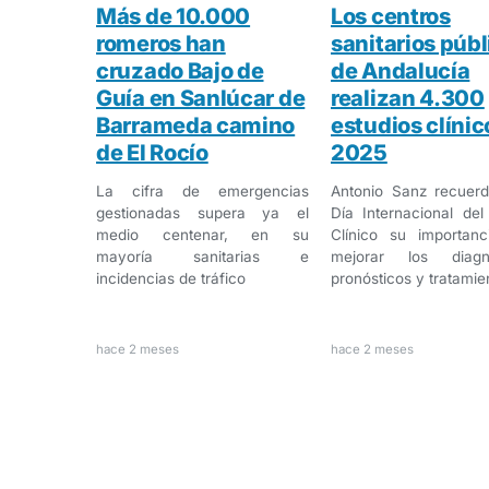
Más de 10.000
Los centros
romeros han
sanitarios públ
cruzado Bajo de
de Andalucía
Guía en Sanlúcar de
realizan 4.300
Barrameda camino
estudios clínic
de El Rocío
2025
La cifra de emergencias
Antonio Sanz recuerd
gestionadas supera ya el
Día Internacional de
medio centenar, en su
Clínico su importanc
mayoría sanitarias e
mejorar los diagnó
incidencias de tráfico
pronósticos y tratamie
hace 2 meses
hace 2 meses