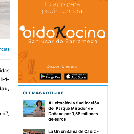
ncias
idas
l
1-1-
dad,
ÚLTIMAS NOTICIAS
A licitación la finalización
del Parque Mirador de
 67,
Doñana por 1,58 millones
de euros
La Unión Bahía de Cádiz -