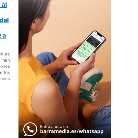
 al
del
 a
ltura
 han
ones
rtos
iones