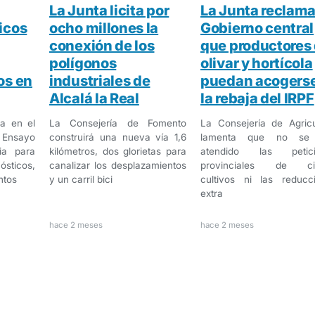
La Junta licita por
La Junta reclama
icos
ocho millones la
Gobierno central
conexión de los
que productores 
polígonos
olivar y hortícola
os en
industriales de
puedan acogerse
Alcalá la Real
la rebaja del IRPF
a en el
La Consejería de Fomento
La Consejería de Agricu
l Ensayo
construirá una nueva vía 1,6
lamenta que no se
ia para
kilómetros, dos glorietas para
atendido las petici
sticos,
canalizar los desplazamientos
provinciales de cie
ntos
y un carril bici
cultivos ni las reducc
extra
hace 2 meses
hace 2 meses