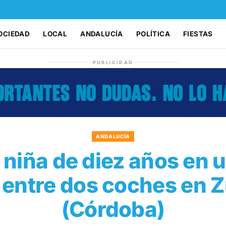
OCIEDAD
LOCAL
ANDALUCÍA
POLÍTICA
FIESTAS
PUBLICIDAD
ANDALUCÍA
niña de diez años en u
l entre dos coches en 
(Córdoba)