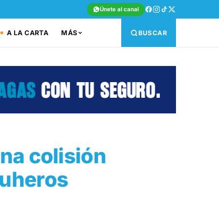
Únete al canal
A LA CARTA
MÁS
BUSCAR
na colisión
Zuheros