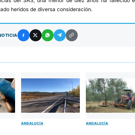
cias del SAS, una menor de diez años ha fallecido e
tado heridos de diversa consideración.
NOTICIA
ANDALUCÍA
ANDALUCÍA