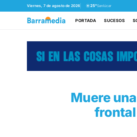
☀️
Viernes, 7 de agosto de 2026
25°
Sanlúcar
PORTADA
SUCESOS
S
Muere una 
fronta