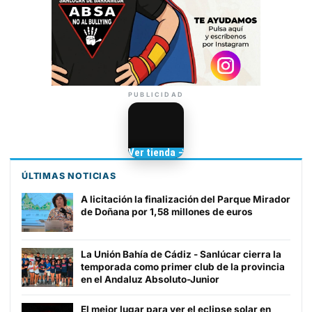
PUBLICIDAD
Camisetas de Sanlúcar
Ver tienda →
TIENDA DE
BARRAMEDIA
ÚLTIMAS NOTICIAS
A licitación la finalización del Parque Mirador
de Doñana por 1,58 millones de euros
La Unión Bahía de Cádiz - Sanlúcar cierra la
temporada como primer club de la provincia
en el Andaluz Absoluto-Junior
El mejor lugar para ver el eclipse solar en