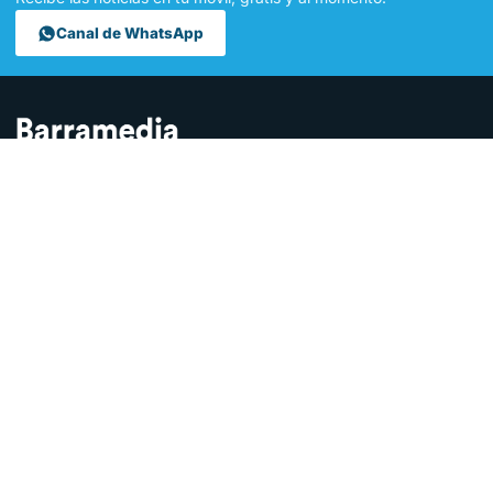
Canal de WhatsApp
Contamos lo que pasa en Sanlúcar y la provincia de Cádiz desde
hace más de una década. Somos el medio digital líder en la
ciudad.
SECCIONES
Sucesos
Sociedad
Local
Andalucía