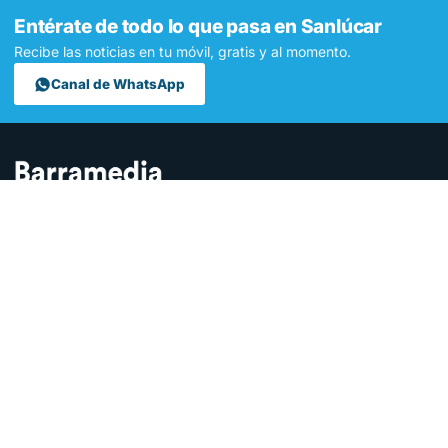
Entérate de todo lo que pasa en Sanlúcar
Recibe las noticias en tu móvil, gratis y al momento.
Canal de WhatsApp
Contamos lo que pasa en Sanlúcar y la provincia de Cádiz desde
hace más de una década. Somos el medio digital líder en la
ciudad.
SECCIONES
Sucesos
Sociedad