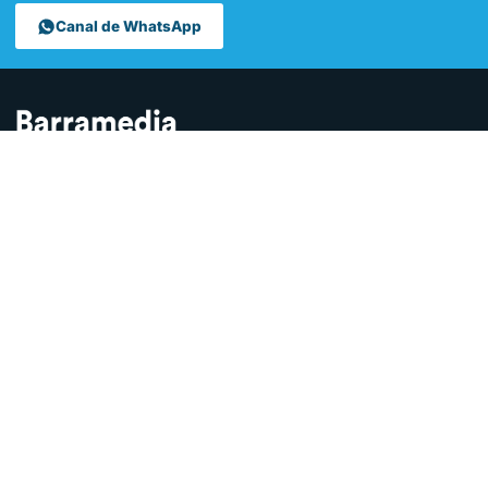
Canal de WhatsApp
Contamos lo que pasa en Sanlúcar y la provincia de Cádiz desde
hace más de una década. Somos el medio digital líder en la
ciudad.
SECCIONES
Sucesos
Sociedad
Local
Andalucía