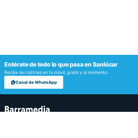
Entérate de todo lo que pasa en Sanlúcar
Recibe las noticias en tu móvil, gratis y al momento.
Canal de WhatsApp
Contamos lo que pasa en Sanlúcar y la provincia de Cádiz desde
hace más de una década. Somos el medio digital líder en la
ciudad.