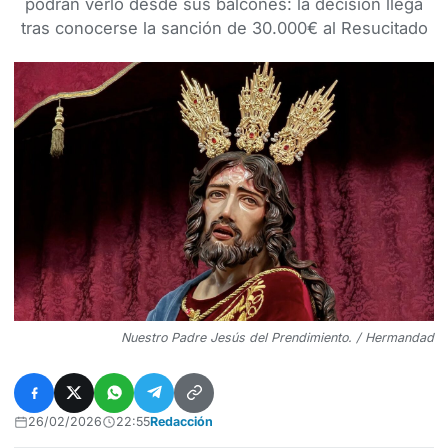
podrán verlo desde sus balcones: la decisión llega
tras conocerse la sanción de 30.000€ al Resucitado
Nuestro Padre Jesús del Prendimiento. / Hermandad
26/02/2026
22:55
Redacción