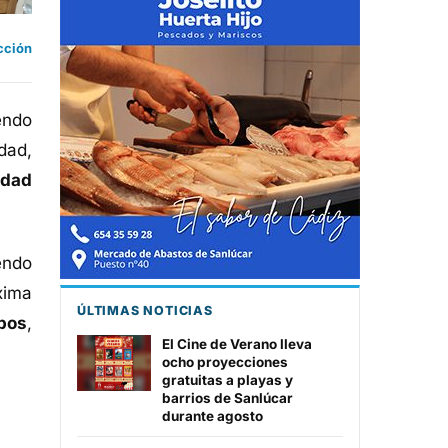
cción
endo
dad,
idad
endo
xima
ÚLTIMAS NOTICIAS
ipos
,
El Cine de Verano lleva
ocho proyecciones
gratuitas a playas y
barrios de Sanlúcar
durante agosto