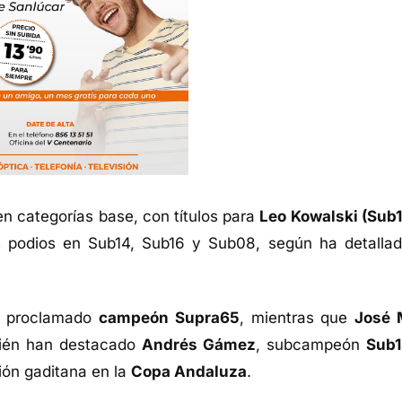
n categorías base, con títulos para
Leo Kowalski (Sub1
 podios en Sub14, Sub16 y Sub08, según ha detallad
 proclamado
campeón Supra65
, mientras que
José 
ién han destacado
Andrés Gámez
, subcampeón
Sub1
ción gaditana en la
Copa Andaluza
.