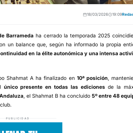
18/03/2026
19:09
Reda
de Barrameda
ha cerrado la temporada 2025 coincidi
con un balance que, según ha informado la propia enti
ontinuidad en la élite autonómica y una intensa activ
ipo Shahmat A ha finalizado en
10ª posición
, manteni
el
único presente en todas las ediciones
de la má
 Andaluza
, el Shahmat B ha concluido
5º entre 48 equ
club.
PUBLICIDAD