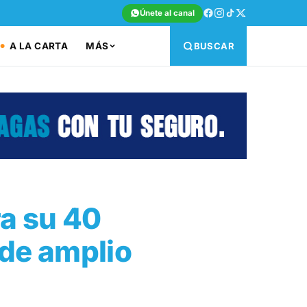
Únete al canal
A LA CARTA
MÁS
BUSCAR
ra su 40
de amplio