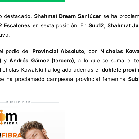
so destacado.
Shahmat Dream Sanlúcar
se ha procla
2 Escalones
en sexta posición. En
Sub12
,
Shahmat Ju
tavo.
 el podio del
Provincial Absoluto
, con
Nicholas Kowa
)
y
Andrés Gámez (tercero)
, a lo que se suma el te
Nicholas Kowalski ha logrado además el
doblete provin
e ha proclamado campeona provincial femenina
Sub
PUBLICIDAD