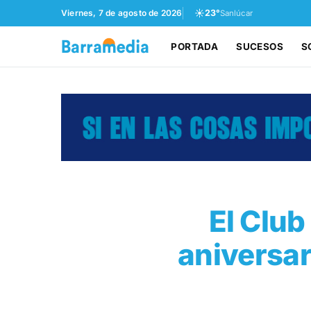
☀️
Viernes, 7 de agosto de 2026
23°
Sanlúcar
PORTADA
SUCESOS
S
El Club
aniversa