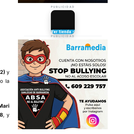
PUBLICIDAD
Camisetas de Sanlúcar
Ver tienda →
TIENDA DE
PUBLICIDAD
BARRAMEDIA
2)
y
o la
Mari
8
, y