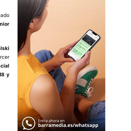
mado
nior
lski
rcer
cial
18 y