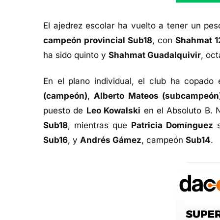
El ajedrez escolar ha vuelto a tener un pe
campeón provincial Sub18
, con
Shahmat 1
ha sido quinto y
Shahmat Guadalquivir
, oc
En el plano individual, el club ha copado
(campeón)
,
Alberto Mateos (subcampeón
puesto de
Leo Kowalski
en el Absoluto B. 
Sub18
, mientras que
Patricia Domínguez
s
Sub16
, y
Andrés Gámez
, campeón
Sub14
.