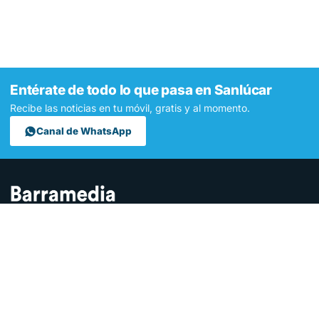
Entérate de todo lo que pasa en Sanlúcar
Recibe las noticias en tu móvil, gratis y al momento.
Canal de WhatsApp
Contamos lo que pasa en Sanlúcar y la provincia de Cádiz desde
hace más de una década. Somos el medio digital líder en la
ciudad.