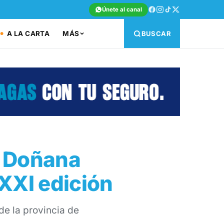
Únete al canal
A LA CARTA
MÁS
BUSCAR
a Doñana
XXI edición
de la provincia de