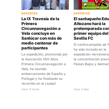
DEPORTES
DEPORTES
La IX Travesía de la
El sanluqueño Ed
Primera
Altozano hará la
Circunnavegación a
pretemporada con
Vela concluye en
primer equipo del
Sanlúcar con más de
Sevilla FC
medio centenar de
El centrocampista de 
participantes
ha sido incluido en la
La expedición, promovida por
expedición nervionens
la Asociación 500 Años
la concentración previ
Primera Circunnavegación a
Países Bajos y Aleman
Vela, ha reunido
embarcaciones de España y
Portugal y ha finalizado su
recorrido en la ciudad
hace 11 horas
hace 3 días