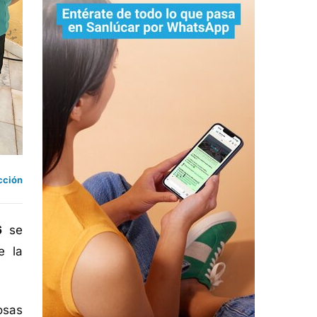
cción
6
se
e la
osas