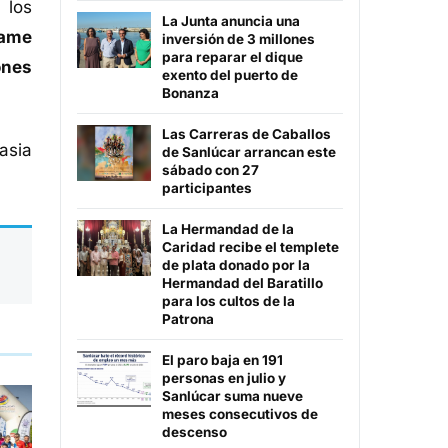
 los
La Junta anuncia una
lame
inversión de 3 millones
para reparar el dique
ones
exento del puerto de
Bonanza
Las Carreras de Caballos
asia
de Sanlúcar arrancan este
sábado con 27
participantes
La Hermandad de la
Caridad recibe el templete
de plata donado por la
Hermandad del Baratillo
para los cultos de la
Patrona
El paro baja en 191
personas en julio y
Sanlúcar suma nueve
meses consecutivos de
descenso