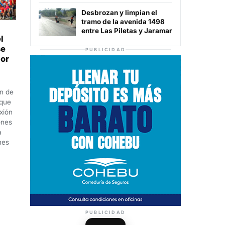
Desbrozan y limpian el
tramo de la avenida 1498
entre Las Piletas y Jaramar
l
se
PUBLICIDAD
por
n de
 que
xión
ones
a
nes
PUBLICIDAD