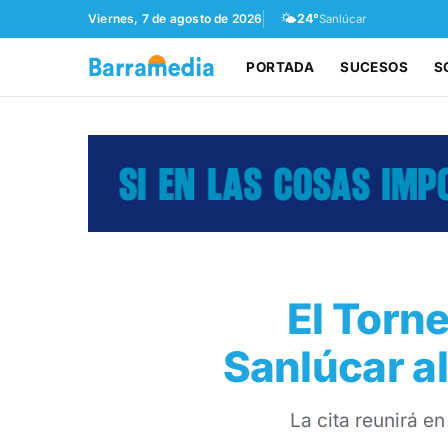
🌤️
Viernes, 7 de agosto de 2026
24°
Sanlúcar
PORTADA
SUCESOS
S
El Torn
Sanlúcar a
La cita reunirá e