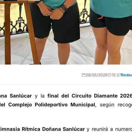
28/05/2026
12:27
Reda
ana Sanlúcar
y la
final del Circuito Diamante 202
del Complejo Polideportivo Municipal
, según recog
imnasia Rítmica Doñana Sanlúcar
y reunirá a numer