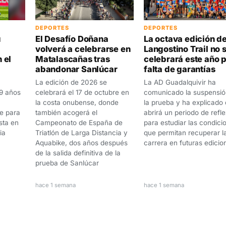
DEPORTES
DEPORTES
u
El Desafío Doñana
La octava edición de
volverá a celebrarse en
Langostino Trail no 
 el
Matalascañas tras
celebrará este año 
abandonar Sanlúcar
falta de garantías
La edición de 2026 se
La AD Guadalquivir ha
19 años
celebrará el 17 de octubre en
comunicado la suspensió
la costa onubense, donde
la prueba y ha explicado
e para
también acogerá el
abrirá un periodo de refle
sta en
Campeonato de España de
para estudiar las condici
ia
Triatlón de Larga Distancia y
que permitan recuperar l
Aquabike, dos años después
carrera en futuras edicio
de la salida definitiva de la
prueba de Sanlúcar
hace 1 semana
hace 1 semana