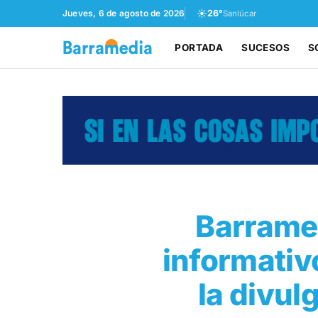
☀️
Jueves, 6 de agosto de 2026
26°
Sanlúcar
PORTADA
SUCESOS
S
Barramed
informativ
la divul