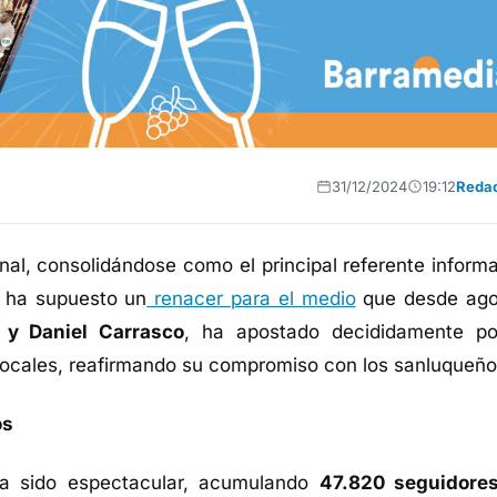
31/12/2024
19:12
Reda
l, consolidándose como el principal referente informa
o ha supuesto un
renacer para el medio
que desde ago
 y Daniel Carrasco
, ha apostado decididamente po
 locales, reafirmando su compromiso con los sanluqueño
os
ha sido espectacular, acumulando
47.820 seguidore