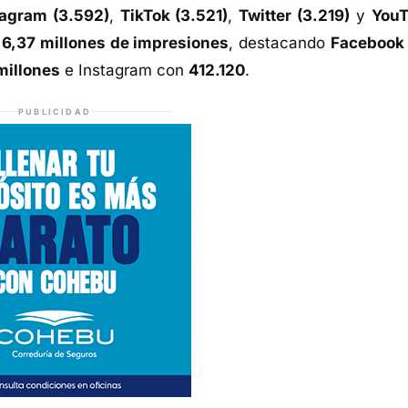
tagram (3.592)
,
TikTok (3.521)
,
Twitter (3.219)
y
You
e
6,37 millones de impresiones
, destacando
Facebook
millones
e Instagram con
412.120
.
PUBLICIDAD