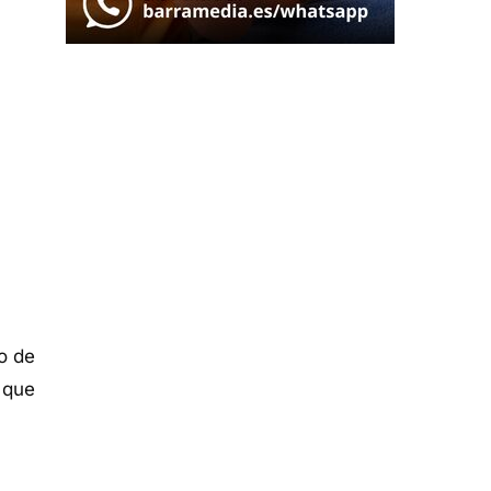
o de
 que