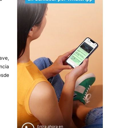
ave,
ncia
esde