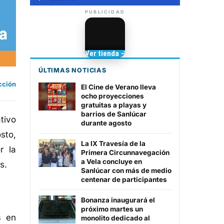
PUBLICIDAD
Camisetas de Sanlúcar
Ver tienda →
TIENDA DE
BARRAMEDIA
ÚLTIMAS NOTICIAS
cción
El Cine de Verano lleva
ocho proyecciones
gratuitas a playas y
barrios de Sanlúcar
tivo
durante agosto
sto,
La IX Travesía de la
r la
Primera Circunnavegación
a Vela concluye en
s.
Sanlúcar con más de medio
centenar de participantes
Bonanza inaugurará el
próximo martes un
s
en
monolito dedicado al