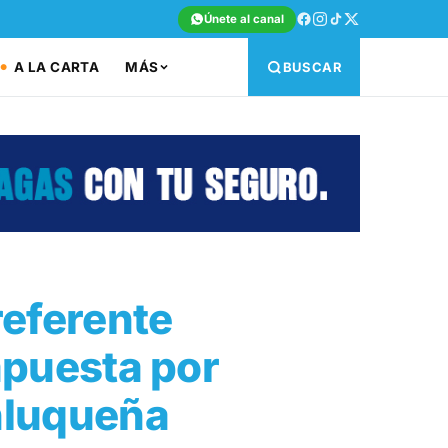
Únete al canal
A LA CARTA
MÁS
BUSCAR
referente
apuesta por
anluqueña