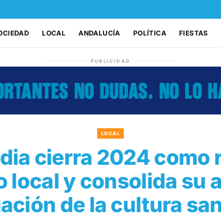
OCIEDAD
LOCAL
ANDALUCÍA
POLÍTICA
FIESTAS
PUBLICIDAD
LOCAL
ia cierra 2024 como 
o local y consolida su 
gación de la cultura s