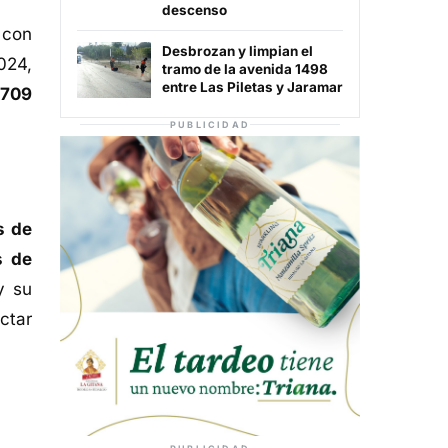
descenso
 con
Desbrozan y limpian el
024,
tramo de la avenida 1498
entre Las Piletas y Jaramar
(709
PUBLICIDAD
s de
s de
y su
ctar