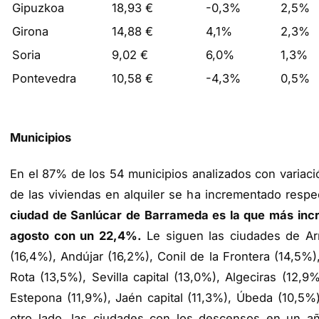
Gipuzkoa
18,93 €
-0,3%
2,5%
Girona
14,88 €
4,1%
2,3%
Soria
9,02 €
6,0%
1,3%
Pontevedra
10,58 €
-4,3%
0,5%
Municipios
En el 87% de los 54 municipios analizados con variació
de las viviendas en alquiler se ha incrementado respec
ciudad de Sanlúcar de Barrameda es la que más in
agosto
con un 22,4%.
Le siguen las ciudades de Armi
(16,4%), Andújar (16,2%), Conil de la Frontera (14,5%)
Rota (13,5%), Sevilla capital (13,0%), Algeciras (12,9%
Estepona (11,9%), Jaén capital (11,3%), Úbeda (10,5%)
otro lado, las ciudades con los descensos en un a