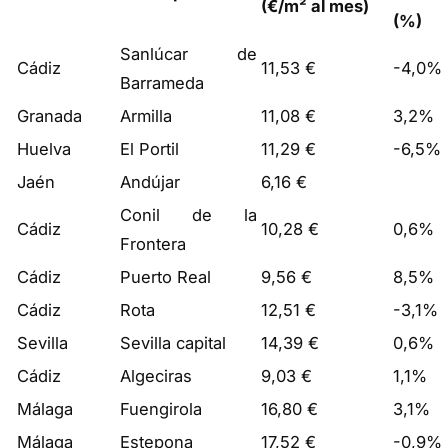
(€/m² al mes)
(%)
Sanlúcar de
Cádiz
11,53 €
-4,0%
Barrameda
Granada
Armilla
11,08 €
3,2%
Huelva
El Portil
11,29 €
-6,5%
Jaén
Andújar
6,16 €
Conil de la
Cádiz
10,28 €
0,6%
Frontera
Cádiz
Puerto Real
9,56 €
8,5%
Cádiz
Rota
12,51 €
-3,1%
Sevilla
Sevilla capital
14,39 €
0,6%
Cádiz
Algeciras
9,03 €
1,1%
Málaga
Fuengirola
16,80 €
3,1%
Málaga
Estepona
17,52 €
-0,9%