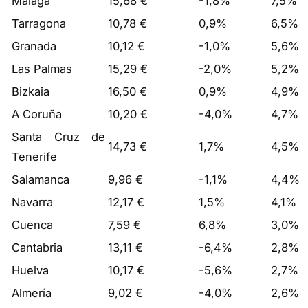
Málaga
15,68 €
-1,8%
7,5%
Tarragona
10,78 €
0,9%
6,5%
Granada
10,12 €
-1,0%
5,6%
Las Palmas
15,29 €
-2,0%
5,2%
Bizkaia
16,50 €
0,9%
4,9%
A Coruña
10,20 €
-4,0%
4,7%
Santa Cruz de
14,73 €
1,7%
4,5%
Tenerife
Salamanca
9,96 €
-1,1%
4,4%
Navarra
12,17 €
1,5%
4,1%
Cuenca
7,59 €
6,8%
3,0%
Cantabria
13,11 €
-6,4%
2,8%
Huelva
10,17 €
-5,6%
2,7%
Almería
9,02 €
-4,0%
2,6%