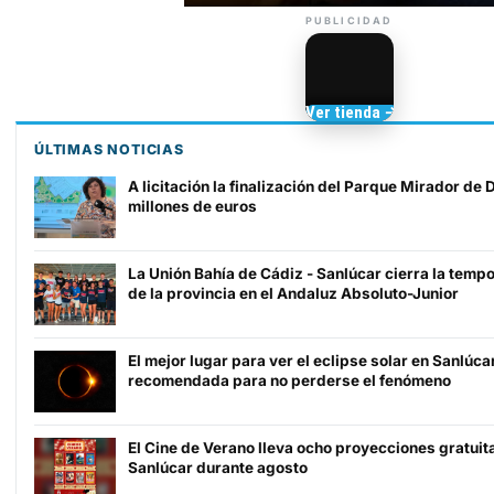
PUBLICIDAD
Camisetas de Sanlúcar
Ver tienda →
TIENDA DE
BARRAMEDIA
ÚLTIMAS NOTICIAS
A licitación la finalización del Parque Mirador de
millones de euros
La Unión Bahía de Cádiz - Sanlúcar cierra la tem
de la provincia en el Andaluz Absoluto-Junior
El mejor lugar para ver el eclipse solar en Sanlúca
recomendada para no perderse el fenómeno
El Cine de Verano lleva ocho proyecciones gratuit
Sanlúcar durante agosto