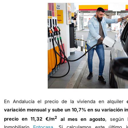
En Andalucía el precio de la vivienda en alquiler
variación mensual y sube un 10,7% en su variación in
2
precio en 11,32 €/m
al mes en agosto
, según 
Inmobiliario
Fotocasa
. Si calculamos este último i