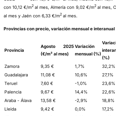
2
2
con 10,12 €/m
al mes, Almería con 9,02 €/m
al mes, 
2
al mes y Jaén con 6,33 €/m
al mes.
Provincias con precio, variación mensual e interanual
Variac
Agosto 2025
Variación
Provincia
intera
(€/m² al mes)
mensual (%)
(%)
Zamora
9,35 €
1,7%
32,2%
Guadalajara
11,08 €
10,6%
27,1%
Teruel
7,60 €
-1,0%
23,6%
Palencia
9,67 €
14,4%
22,6%
Araba - Álava
13,58 €
-2,9%
18,8%
Lleida
9,42 €
0,0%
17,2%