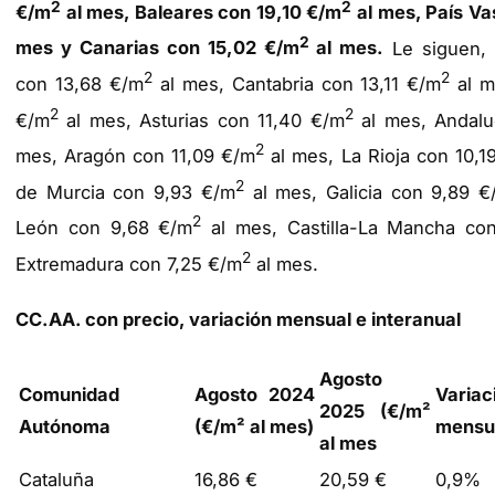
2
2
€/m
al mes, Baleares con 19,10 €/m
al mes, País Va
2
mes y Canarias con 15,02 €/m
al mes.
Le siguen, 
2
2
con 13,68 €/m
al mes, Cantabria con 13,11 €/m
al m
2
2
€/m
al mes, Asturias con 11,40 €/m
al mes, Andalu
2
mes, Aragón con 11,09 €/m
al mes, La Rioja con 10,1
2
de Murcia con 9,93 €/m
al mes, Galicia con 9,89 €
2
León con 9,68 €/m
al mes, Castilla-La Mancha co
2
Extremadura con 7,25 €/m
al mes.
CC.AA. con precio, variación mensual e interanual
Agosto
Comunidad
Agosto 2024
Variac
2025
(€/m²
Autónoma
(€/m² al mes)
mensu
al mes
Cataluña
16,86 €
20,59 €
0,9%