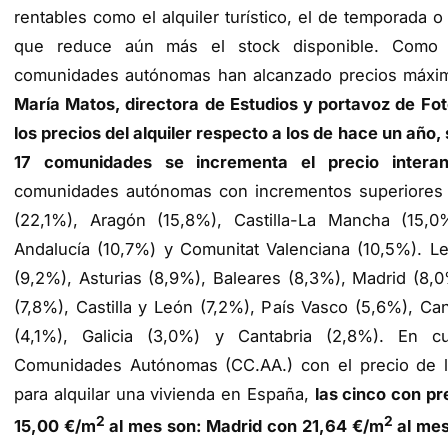
rentables como el alquiler turístico, el de temporada o
que reduce aún más el stock disponible. Como r
comunidades autónomas han alcanzado precios máxi
María Matos, directora de Estudios y portavoz de Fo
los precios del alquiler respecto a los de hace un año,
17 comunidades se incrementa el precio intera
comunidades autónomas con incrementos superiores 
(22,1%), Aragón (15,8%), Castilla-La Mancha (15,0%
Andalucía (10,7%) y Comunitat Valenciana (10,5%). L
(9,2%), Asturias (8,9%), Baleares (8,3%), Madrid (8,
(7,8%), Castilla y León (7,2%), País Vasco (5,6%), Ca
(4,1%), Galicia (3,0%) y Cantabria (2,8%). En c
Comunidades Autónomas (CC.AA.) con el precio de l
para alquilar una vivienda en España,
las cinco con pr
2
2
15,00 €/m
al mes son: Madrid con 21,64 €/m
al mes