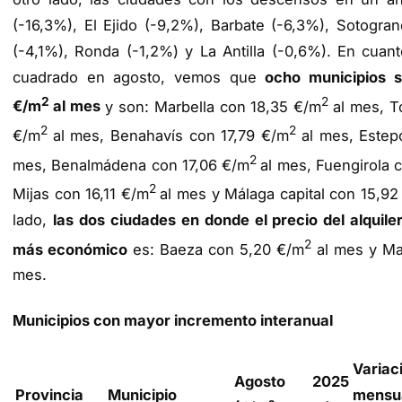
(-16,3%), El Ejido (-9,2%), Barbate (-6,3%), Sotogra
(-4,1%), Ronda (-1,2%) y La Antilla (-0,6%). En cuant
cuadrado en agosto, vemos que
ocho municipios 
2
2
€/m
al mes
y son: Marbella con 18,35 €/m
al mes, T
2
2
€/m
al mes, Benahavís con 17,79 €/m
al mes, Estep
2
mes, Benalmádena con 17,06 €/m
al mes, Fuengirola 
2
Mijas con 16,11 €/m
al mes y Málaga capital con 15,92
lado,
las dos ciudades en donde el precio del alquil
2
más económico
es: Baeza con 5,20 €/m
al mes y Ma
mes.
Municipios con mayor incremento interanual
Variac
Agosto 2025
Provincia
Municipio
mensu