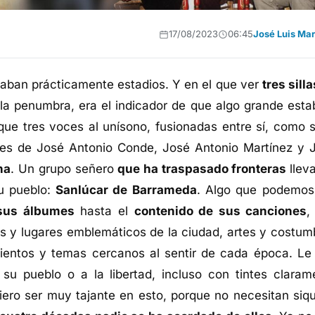
17/08/2023
06:45
José Luis Mar
naban prácticamente estadios. Y en el que ver
tres sill
la penumbra, era el indicador de que algo grande esta
e tres voces al unísono, fusionadas entre sí, como s
oces de José Antonio Conde, José Antonio Martínez y 
na
. Un grupo señero
que ha traspasado fronteras
llev
su pueblo:
Sanlúcar de Barrameda
. Algo que podemos
 sus álbumes
hasta el
contenido de sus canciones
,
s y lugares emblemáticos de la ciudad, artes y costum
imientos y temas cercanos al sentir de cada época. Le
su pueblo o a la libertad, incluso con tintes claram
uiero ser muy tajante en esto, porque no necesitan siqu