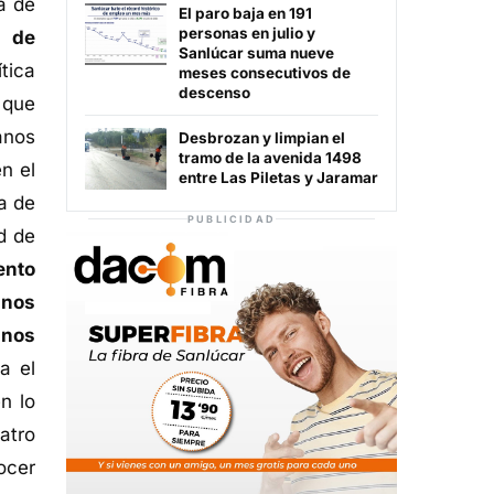
a de
El paro baja en 191
personas en julio y
a de
Sanlúcar suma nueve
tica
meses consecutivos de
descenso
 que
anos
Desbrozan y limpian el
tramo de la avenida 1498
n el
entre Las Piletas y Jaramar
a de
PUBLICIDAD
d de
ento
 nos
 nos
a el
n lo
atro
ocer