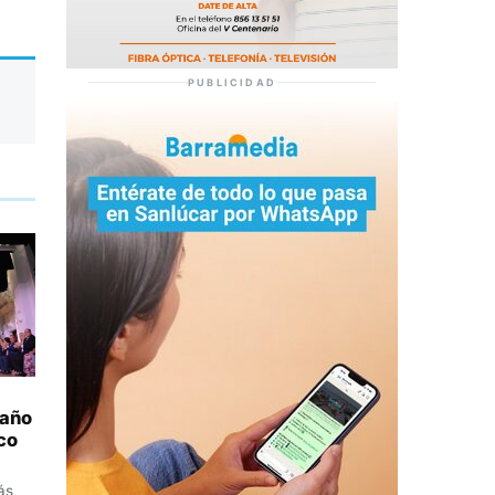
PUBLICIDAD
 año
co
ás