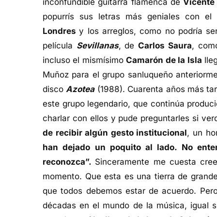
inconfundible guitarra flamenca de
Vicente
popurrís sus letras más geniales con e
Londres
y los arreglos, como no podría se
película
Sevillanas
, de
Carlos Saura
, com
incluso el mismísimo
Camarón de la Isla
lle
Muñoz para el grupo sanluqueño anteriorme
disco
Azotea
(1988). Cuarenta años más ta
este grupo legendario, que continúa produc
charlar con ellos y pude preguntarles si v
de recibir algún gesto institucional
, un h
han dejado un poquito al lado. No ent
reconozca”.
Sinceramente me cuesta cree
momento. Que esta es una tierra de grandes
que todos debemos estar de acuerdo. Pero 
décadas en el mundo de la música, igual s