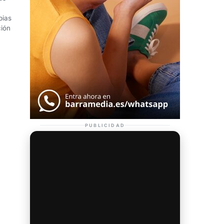
pias
ción
PUBLICIDAD