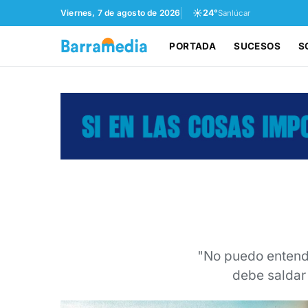
☀️
Viernes, 7 de agosto de 2026
24°
Sanlúcar
PORTADA
SUCESOS
S
"No puedo entend
debe saldar