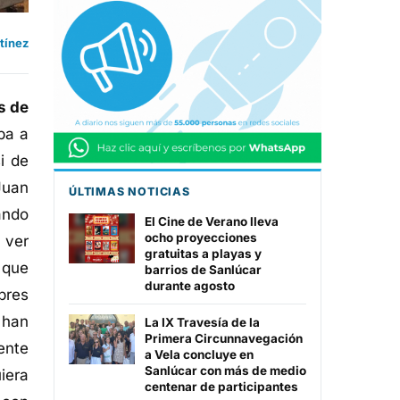
tínez
as de
ba a
i de
Juan
ÚLTIMAS NOTICIAS
ando
El Cine de Verano lleva
ocho proyecciones
 ver
gratuitas a playas y
 que
barrios de Sanlúcar
durante agosto
bres
 han
La IX Travesía de la
Primera Circunnavegación
ente
a Vela concluye en
Sanlúcar con más de medio
iera
centenar de participantes