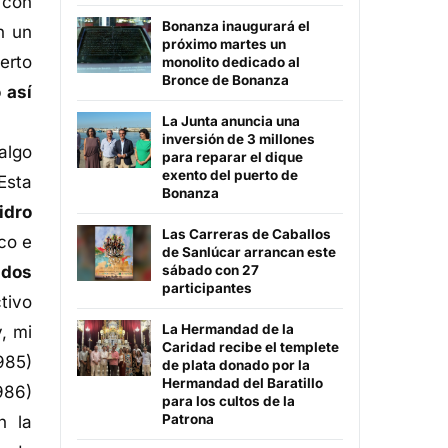
 con
Bonanza inaugurará el
n un
próximo martes un
erto
monolito dedicado al
Bronce de Bonanza
 así
La Junta anuncia una
inversión de 3 millones
algo
para reparar el dique
exento del puerto de
Esta
Bonanza
idro
Las Carreras de Caballos
co e
de Sanlúcar arrancan este
ados
sábado con 27
participantes
tivo
La Hermandad de la
y, mi
Caridad recibe el templete
985)
de plata donado por la
Hermandad del Baratillo
986)
para los cultos de la
Patrona
n la