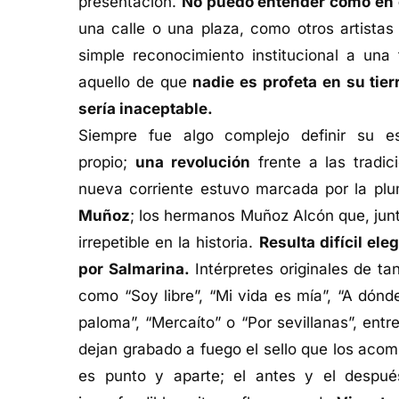
presentación.
No puedo entender cómo en c
una calle o una plaza, como otros artistas
simple reconocimiento institucional a una 
aquello de que
nadie es profeta en su tier
sería inaceptable.
Siempre fue algo complejo definir su e
propio;
una
revolución
frente a las tradic
nueva corriente estuvo marcada por la pl
Muñoz
; los hermanos Muñoz Alcón que, ju
irrepetible en la historia.
Resulta difícil ele
por Salmarina.
Intérpretes originales de ta
como “Soy libre”, “Mi vida es mía”, “A dónde 
paloma”, “Mercaíto” o “Por sevillanas”, entr
dejan grabado a fuego el sello que los acom
es punto y aparte; el antes y el despu