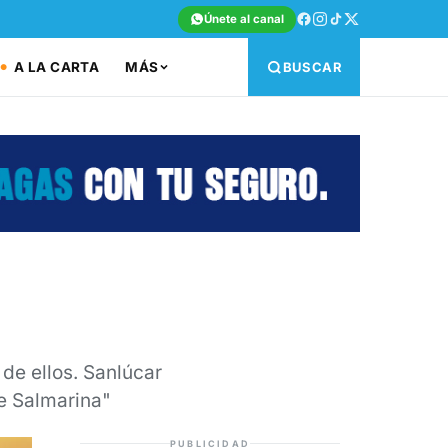
Únete al canal
A LA CARTA
MÁS
BUSCAR
e ellos. Sanlúcar
e Salmarina"
PUBLICIDAD