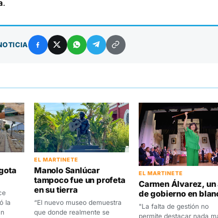
a
.
NOTICIA
EL MARTINETE
agota
Manolo Sanlúcar
EL MARTINETE
tampoco fue un profeta
Carmen Álvarez, un
en su tierra
de gobierno en blan
ce
ó la
“El nuevo museo demuestra
"La falta de gestión no
un
que donde realmente se
permite destacar nada m