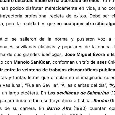
uatro décadas nadie se ha acordado de ellos.
Ya no
 han podido disfrutar merecidamente en vida, sino co
trayectoria profesional repleta de éxitos. Debe ser ci
ra
, pero la realidad es que
en cualquier otro sitio algo
stilo: se salieron de la norma y pusieron voz a 
ionales sevillanas clásicas y populares de la época. 
uma de sus grandes ideólogos,
José Miguel Évora e Is
nto con
Manolo Sanlúcar
, conforman un trío de ases úni
gir entre la veintena de trabajos discográficos public
ntas y tantas letras que circulan en el imaginario colec
vas luna”, “Fue en Sevilla”, “A las claritas del día”, “A
e un largo etcétera
.
En
Las sevillanas de Salmarina
(1
pañará durante toda su trayectoria artística.
Bordao
(1
és de su carrera. En
Barrio Alto
(1990) cuentan co