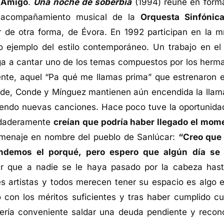
 Amigo
.
Una noche de soberbia
(1994) reúne en form
l acompañamiento musical de la
Orquesta Sinfónic
r de otra forma, de Évora. En 1992 participan en la mí
o ejemplo del estilo contemporáneo. Un trabajo en el
ga a cantar uno de los temas compuestos por los herm
nte, aquel “Pa qué me llamas prima” que estrenaron e
rde, Conde y Mínguez mantienen aún encendida la llam
iendo nuevas canciones. Hace poco tuve la oportunida
erdaderamente
creían que podría haber llegado el mom
omenaje en nombre del pueblo de Sanlúcar:
“Creo que
endemos el porqué, pero espero que algún día se
r que a nadie se le haya pasado por la cabeza hast
 artistas y todos merecen tener su espacio es algo e
con los méritos suficientes y tras haber cumplido cu
ería conveniente saldar una deuda pendiente y recon