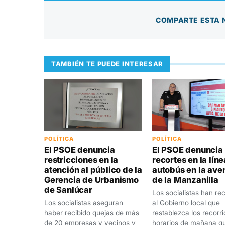
COMPARTE ESTA 
TAMBIÉN TE PUEDE INTERESAR
POLÍTICA
POLÍTICA
El PSOE denuncia
El PSOE denuncia
restricciones en la
recortes en la lín
atención al público de la
autobús en la ave
Gerencia de Urbanismo
de la Manzanilla
de Sanlúcar
Los socialistas han r
Los socialistas aseguran
al Gobierno local que
haber recibido quejas de más
restablezca los recorr
de 20 empresas y vecinos y
horarios de mañana q