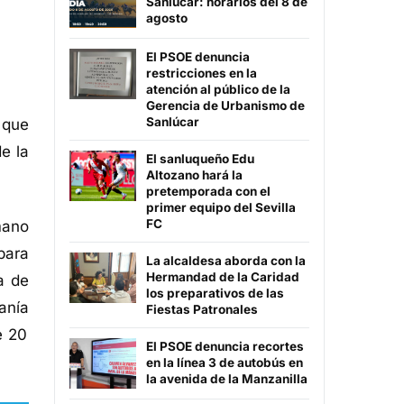
Sanlúcar: horarios del 8 de
agosto
El PSOE denuncia
restricciones en la
atención al público de la
Gerencia de Urbanismo de
Sanlúcar
 que
de
la
El sanluqueño Edu
Altozano hará la
pretemporada con el
primer equipo del Sevilla
FC
mano
para
La alcaldesa aborda con la
Hermandad de la Caridad
a de
los preparativos de las
anía
Fiestas Patronales
e 20
El PSOE denuncia recortes
en la línea 3 de autobús en
la avenida de la Manzanilla