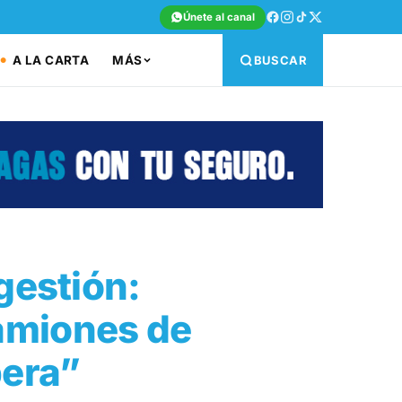
Únete al canal
A LA CARTA
MÁS
BUSCAR
gestión:
amiones de
pera”