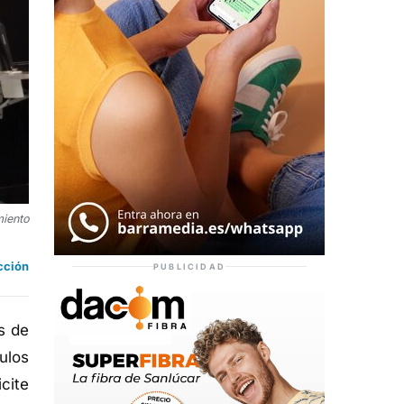
miento
cción
PUBLICIDAD
as
de
ulos
icite