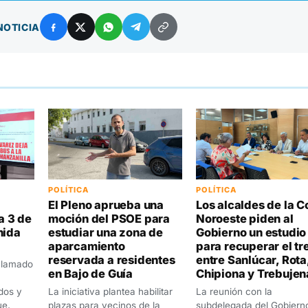
NOTICIA
POLÍTICA
POLÍTICA
El Pleno aprueba una
Los alcaldes de la C
ea 3 de
moción del PSOE para
Noroeste piden al
nida
estudiar una zona de
Gobierno un estudio
aparcamiento
para recuperar el tr
reservada a residentes
entre Sanlúcar, Rota
eclamado
en Bajo de Guía
Chipiona y Trebujen
idos y
La iniciativa plantea habilitar
La reunión con la
ue,
plazas para vecinos de la
subdelegada del Gobiern