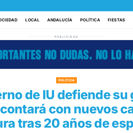
OCIEDAD
LOCAL
ANDALUCÍA
POLÍTICA
FIESTAS
PUBLICIDAD
POLÍTICA
erno de IU defiende su 
 contará con nuevos c
ra tras 20 años de es