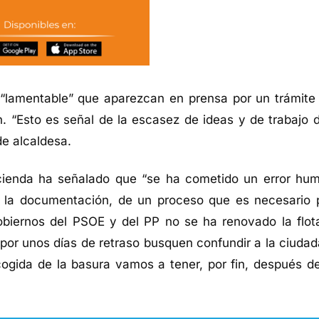
“
lamentable
”
que
aparezca
n
en prensa por un trámite
n.
“
Esto es señal de la escasez de ideas
y de trabajo
de alcaldesa
.
cienda
ha
señalado que
“s
e ha cometido un error hu
 la documentación, de un proceso que es necesario 
obiernos del PSOE y del PP
no se ha renovado la flot
por unos días de retraso
busquen
confundir a la ciudad
ogida de la basura vamos a tener,
por fin, después d