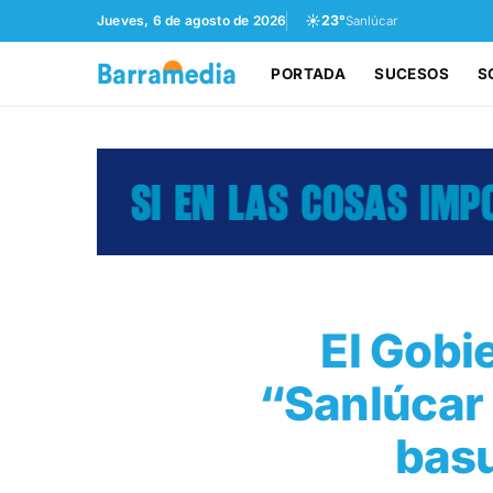
☀️
Jueves, 6 de agosto de 2026
23°
Sanlúcar
PORTADA
SUCESOS
S
El Gobi
“Sanlúcar
basu