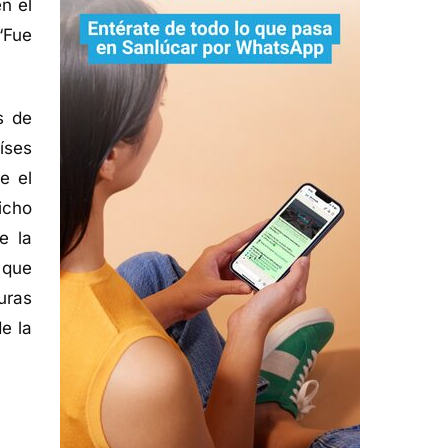
n el
“Fue
s de
íses
e el
icho
e la
 que
turas
e la