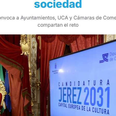
sociedad
onvoca a Ayuntamientos, UCA y Cámaras de Come
compartan el reto