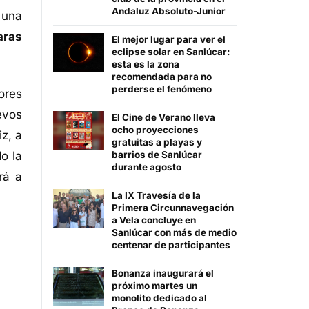
Andaluz Absoluto-Junior
 una
aras
El mejor lugar para ver el
eclipse solar en Sanlúcar:
esta es la zona
recomendada para no
perderse el fenómeno
ores
evos
El Cine de Verano lleva
ocho proyecciones
z, a
gratuitas a playas y
o la
barrios de Sanlúcar
durante agosto
rá a
La IX Travesía de la
Primera Circunnavegación
a Vela concluye en
Sanlúcar con más de medio
centenar de participantes
Bonanza inaugurará el
próximo martes un
monolito dedicado al