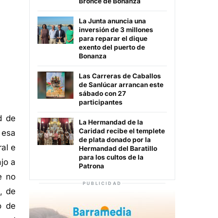
Bronce de Bonanza
La Junta anuncia una
inversión de 3 millones
para reparar el dique
exento del puerto de
Bonanza
Las Carreras de Caballos
de Sanlúcar arrancan este
sábado con 27
participantes
d de
La Hermandad de la
Caridad recibe el templete
 esa
de plata donado por la
al e
Hermandad del Baratillo
para los cultos de la
jo a
Patrona
e no
PUBLICIDAD
, de
o de