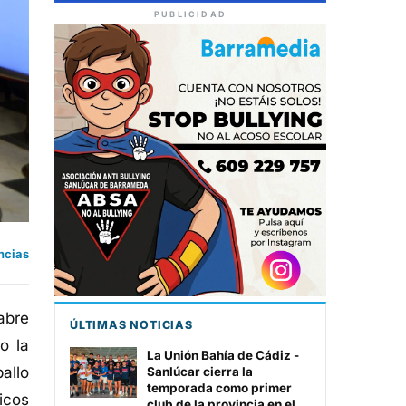
PUBLICIDAD
ncias
abre
ÚLTIMAS NOTICIAS
o la
La Unión Bahía de Cádiz -
allo
Sanlúcar cierra la
temporada como primer
icos
club de la provincia en el