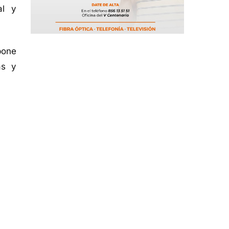
al y
pone
as y