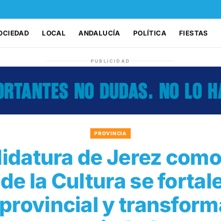
OCIEDAD
LOCAL
ANDALUCÍA
POLÍTICA
FIESTAS
PUBLICIDAD
PROVINCIA
idatura de Jerez como
de la Cultura se forta
provincial y transform