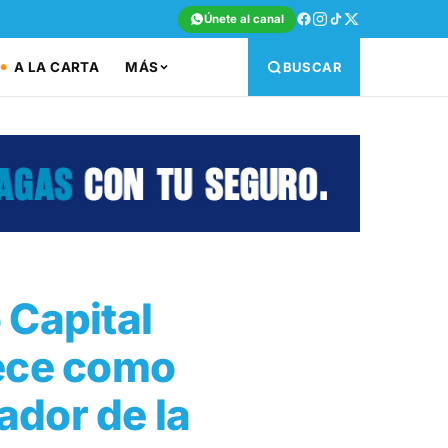
Únete al canal
A LA CARTA
MÁS
BUSCAR
 Capital
lece como
ador de la