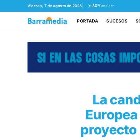
☀️
Viernes, 7 de agosto de 2026
30°
Sanlúcar
PORTADA
SUCESOS
S
La cand
Europea 
proyecto 