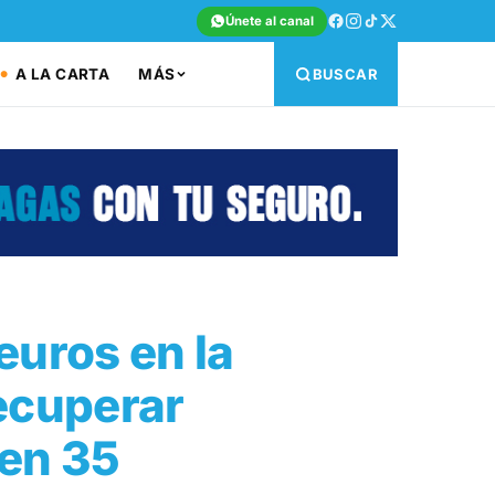
Únete al canal
A LA CARTA
MÁS
BUSCAR
euros en la
ecuperar
 en 35