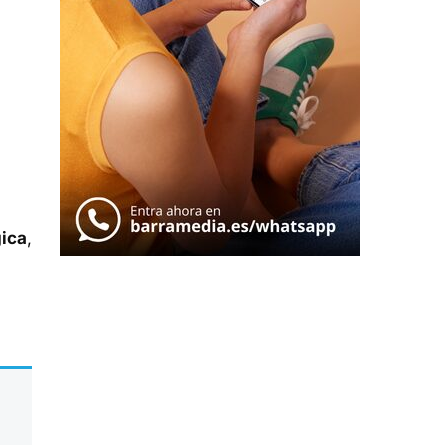
gica
,