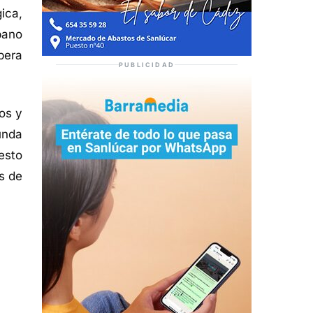
ica,
bano
pera
PUBLICIDAD
os y
unda
esto
s de