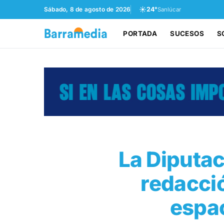
☀️
Sábado, 8 de agosto de 2026
24°
Sanlúcar
PORTADA
SUCESOS
S
La Diputac
redacci
espac