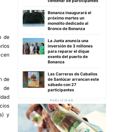
centenar de participantes
Bonanza inaugurará el
próximo martes un
monolito dedicado al
Bronce de Bonanza
n de
La Junta anuncia una
rios
inversión de 3 millones
para reparar el dique
acen
exento del puerto de
Bonanza
Las Carreras de Caballos
n de
de Sanlúcar arrancan este
sábado con 27
s de
participantes
idad
PUBLICIDAD
cios
s) y