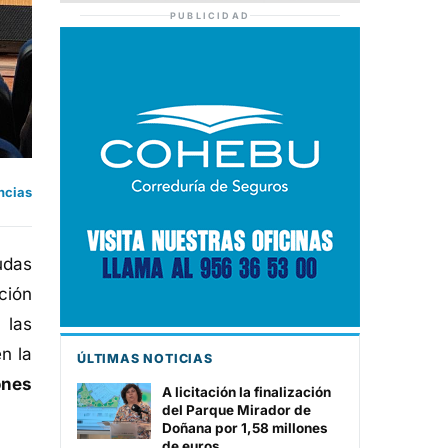
PUBLICIDAD
ncias
udas
ción
 las
n la
ÚLTIMAS NOTICIAS
ones
A licitación la finalización
del Parque Mirador de
Doñana por 1,58 millones
de euros