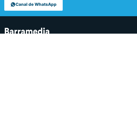
Canal de WhatsApp
Contamos lo que pasa en Sanlúcar y la provincia de Cádiz desde
hace más de una década. Somos el medio digital líder en la
ciudad.
SECCIONES
Sucesos
Sociedad
Local
Andalucía