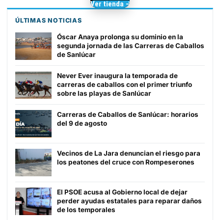
Camisetas de Sanlúcar
Ver tienda →
TIENDA DE
BARRAMEDIA
ÚLTIMAS NOTICIAS
Óscar Anaya prolonga su dominio en la
segunda jornada de las Carreras de Caballos
de Sanlúcar
Never Ever inaugura la temporada de
carreras de caballos con el primer triunfo
sobre las playas de Sanlúcar
Carreras de Caballos de Sanlúcar: horarios
del 9 de agosto
Vecinos de La Jara denuncian el riesgo para
los peatones del cruce con Rompeserones
El PSOE acusa al Gobierno local de dejar
perder ayudas estatales para reparar daños
de los temporales