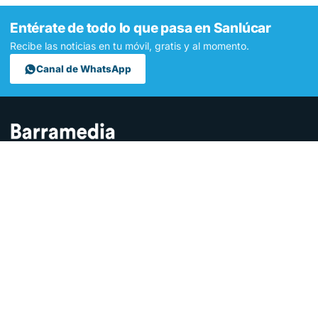
Entérate de todo lo que pasa en Sanlúcar
Recibe las noticias en tu móvil, gratis y al momento.
Canal de WhatsApp
Contamos lo que pasa en Sanlúcar y la provincia de Cádiz desde
hace más de una década. Somos el medio digital líder en la
ciudad.
SECCIONES
Sucesos
Sociedad