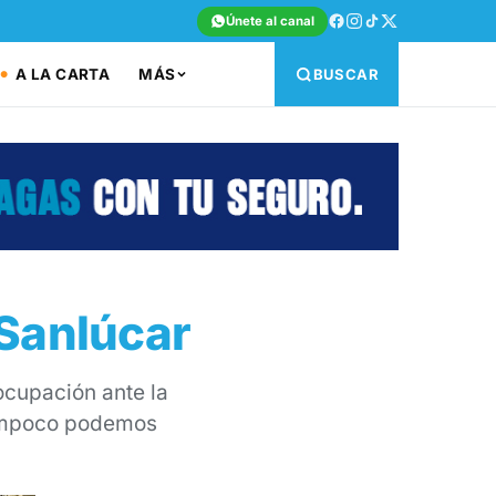
Únete al canal
A LA CARTA
MÁS
BUSCAR
 Sanlúcar
ocupación ante la
 tampoco podemos