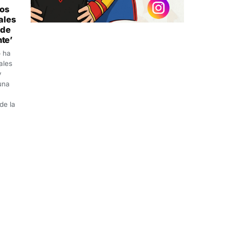
dos
ales
 de
nte’
o ha
ales
y
una
de la