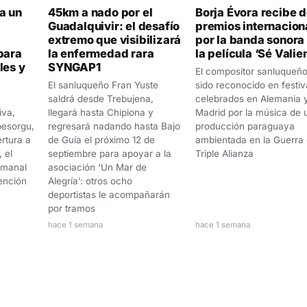
a un
45km a nado por el
Borja Évora recibe 
Guadalquivir: el desafío
premios internacion
extremo que visibilizará
por la banda sonora
para
la enfermedad rara
la película ‘Sé Valie
les y
SYNGAP1
El compositor sanluqueñ
El sanluqueño Fran Yuste
sido reconocido en festiv
saldrá desde Trebujena,
celebrados en Alemania 
iva,
llegará hasta Chipiona y
Madrid por la música de 
pesorgu,
regresará nadando hasta Bajo
producción paraguaya
rtura a
de Guía el próximo 12 de
ambientada en la Guerra 
 el
septiembre para apoyar a la
Triple Alianza
emanal
asociación ‘Un Mar de
tención
Alegría’: otros ocho
deportistas le acompañarán
por tramos
hace 1 semana
hace 1 semana