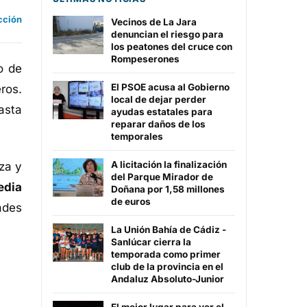
cción
Vecinos de La Jara
denuncian el riesgo para
los peatones del cruce con
Rompeserones
o de
El PSOE acusa al Gobierno
ros.
local de dejar perder
asta
ayudas estatales para
reparar daños de los
temporales
A licitación la finalización
za y
del Parque Mirador de
edia
Doñana por 1,58 millones
de euros
ades
La Unión Bahía de Cádiz -
Sanlúcar cierra la
temporada como primer
club de la provincia en el
Andaluz Absoluto-Junior