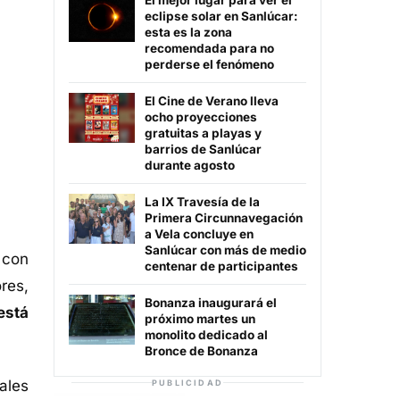
El mejor lugar para ver el
eclipse solar en Sanlúcar:
esta es la zona
recomendada para no
perderse el fenómeno
El Cine de Verano lleva
ocho proyecciones
gratuitas a playas y
barrios de Sanlúcar
durante agosto
La IX Travesía de la
Primera Circunnavegación
a Vela concluye en
Sanlúcar con más de medio
 con
centenar de participantes
res,
Bonanza inaugurará el
está
próximo martes un
monolito dedicado al
Bronce de Bonanza
ales
PUBLICIDAD