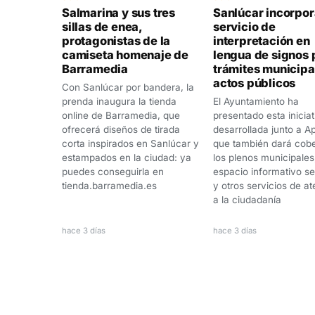
Salmarina y sus tres
Sanlúcar incorpor
sillas de enea,
servicio de
protagonistas de la
interpretación en
camiseta homenaje de
lengua de signos 
Barramedia
trámites municipa
actos públicos
Con Sanlúcar por bandera, la
prenda inaugura la tienda
El Ayuntamiento ha
online de Barramedia, que
presentado esta iniciat
ofrecerá diseños de tirada
desarrollada junto a A
corta inspirados en Sanlúcar y
que también dará cobe
estampados en la ciudad: ya
los plenos municipales,
puedes conseguirla en
espacio informativo s
tienda.barramedia.es
y otros servicios de a
a la ciudadanía
hace 3 días
hace 3 días