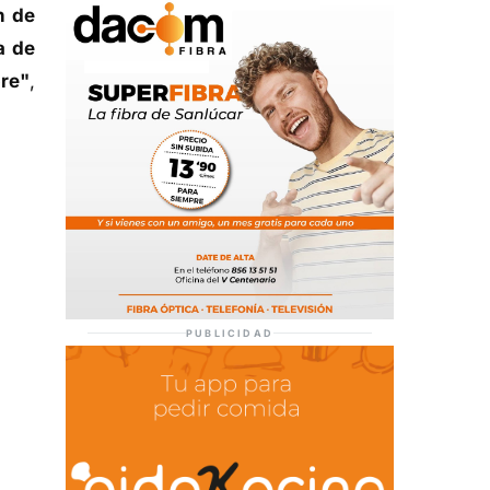
n de
a de
re"
,
PUBLICIDAD