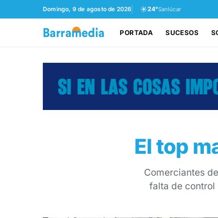
☀️
Domingo, 9 de agosto de 2026
24°
Sanlúcar
PORTADA
SUCESOS
S
El top m
Comerciantes del
falta de contro