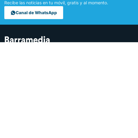
Recibe las noticias en tu móvil, gratis y al momento.
Canal de WhatsApp
Contamos lo que pasa en Sanlúcar y la provincia de Cádiz desde
hace más de una década. Somos el medio digital líder en la
ciudad.
SECCIONES
Sucesos
Sociedad
Local