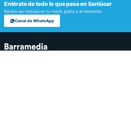
Entérate de todo lo que pasa en Sanlúcar
Recibe las noticias en tu móvil, gratis y al momento.
Canal de WhatsApp
Contamos lo que pasa en Sanlúcar y la provincia de Cádiz desde
hace más de una década. Somos el medio digital líder en la
ciudad.
SECCIONES
Sucesos
Sociedad