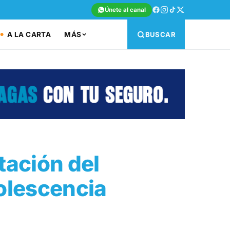
Únete al canal
A LA CARTA
MÁS
BUSCAR
tación del
dolescencia