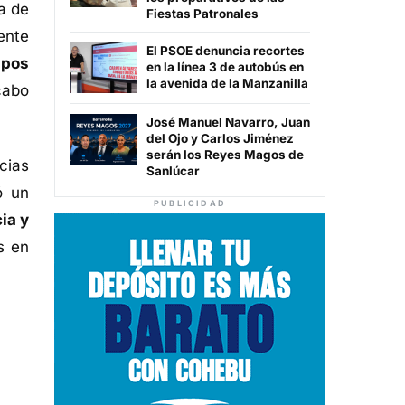
a de
Fiestas Patronales
ente
El PSOE denuncia recortes
upos
en la línea 3 de autobús en
la avenida de la Manzanilla
cabo
José Manuel Navarro, Juan
del Ojo y Carlos Jiménez
serán los Reyes Magos de
cias
Sanlúcar
ó un
PUBLICIDAD
ia y
s en