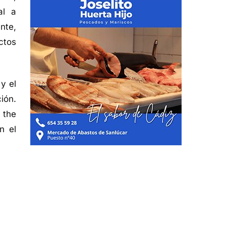
al a
nte,
ctos
y el
ión.
 the
n el