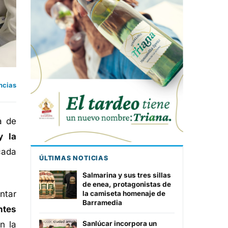
ncias
a de
y la
cada
ÚLTIMAS NOTICIAS
Salmarina y sus tres sillas
de enea, protagonistas de
ntar
la camiseta homenaje de
Barramedia
ntes
n la
Sanlúcar incorpora un