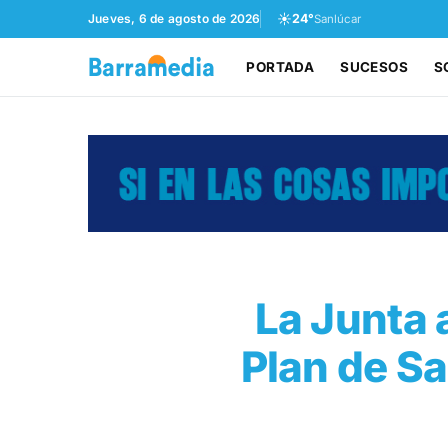
☀️
Jueves, 6 de agosto de 2026
24°
Sanlúcar
PORTADA
SUCESOS
S
La Junta 
Plan de Sa