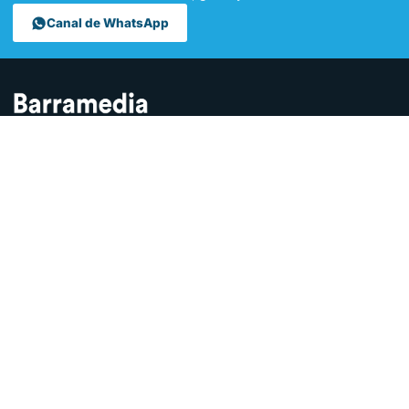
Canal de WhatsApp
Contamos lo que pasa en Sanlúcar y la provincia de Cádiz desde
hace más de una década. Somos el medio digital líder en la
ciudad.
SECCIONES
Sucesos
Sociedad
Local
Andalucía