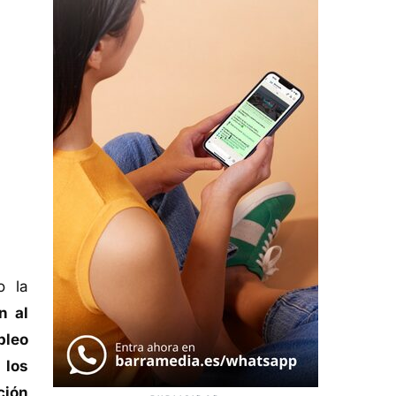
 la
n al
pleo
 los
ción