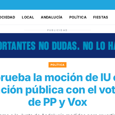
OCIEDAD
LOCAL
ANDALUCÍA
POLÍTICA
FIESTAS
PUBLICIDAD
POLÍTICA
prueba la moción de IU
ción pública con el vo
de PP y Vox