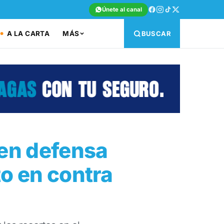
Únete al canal
A LA CARTA
MÁS
BUSCAR
 en defensa
to en contra