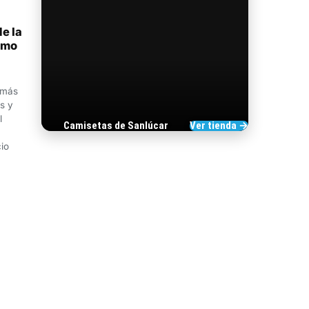
de la
smo
 más
s y
l
Camisetas de Sanlúcar
Ver tienda →
TIENDA DE
BARRAMEDIA
io