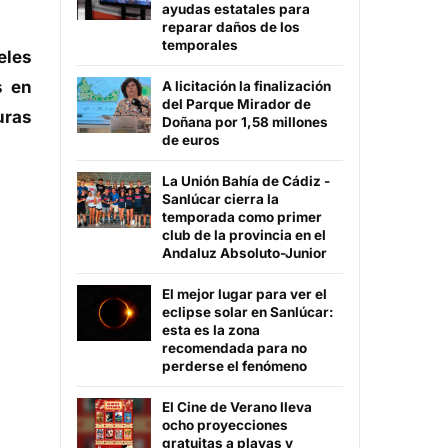
ayudas estatales para
reparar daños de los
temporales
eles
s en
A licitación la finalización
del Parque Mirador de
uras
Doñana por 1,58 millones
de euros
La Unión Bahía de Cádiz -
Sanlúcar cierra la
temporada como primer
club de la provincia en el
Andaluz Absoluto-Junior
El mejor lugar para ver el
eclipse solar en Sanlúcar:
esta es la zona
recomendada para no
perderse el fenómeno
El Cine de Verano lleva
ocho proyecciones
gratuitas a playas y