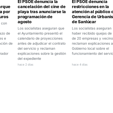
El PSOE denuncia la
El PSOE denuncia
Parque
cancelación del cine de
restricciones en la
a por
playa tras anunciarse la
atención al público 
euros
programación de
Gerencia de Urbani
agosto
de Sanlúcar
s con
Los socialistas aseguran que
Los socialistas aseguran
azo de
el Ayuntamiento presentó el
haber recibido quejas de
es e
calendario de proyecciones
de 20 empresas y vecino
zación de
antes de adjudicar el contrato
reclaman explicaciones a
del servicio y reclaman
Gobierno local sobre el
rador
explicaciones sobre la gestión
funcionamiento del servic
del expediente
hace 2 días
hace 4 días