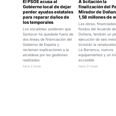
El PSOE acusa al
A licitación la
Gobierno local de dejar
finalización del 
perder ayudas estatales
Mirador de Doñan
para reparar daños de
1,58 millones de 
los temporales
Las obras, financiada
Los socialistas sostienen que
fondos del Acuerdo de
Sanlúcar ha quedado fuera de
Doñana, tendrán un pl
dos líneas de financiación del
ejecución de seis mes
Gobierno de España y
incluirán la renaturali
reclaman explicaciones a la
La Barranca, nuevos
alcaldesa por las gestiones
equipamientos y un mi
realizadas
accesible
hace 2 horas
hace 21 horas