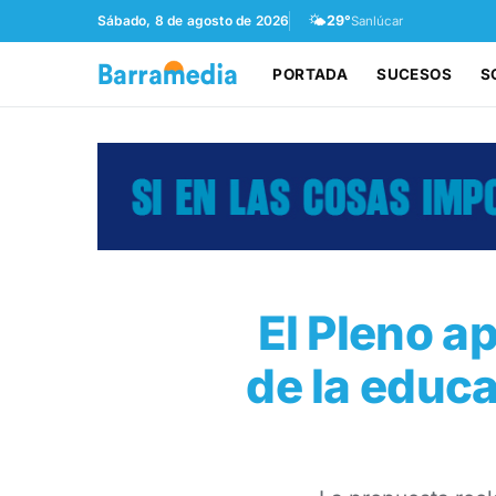
🌤️
Sábado, 8 de agosto de 2026
29°
Sanlúcar
PORTADA
SUCESOS
S
El Pleno a
de la educa