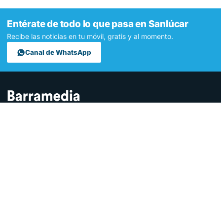
Entérate de todo lo que pasa en Sanlúcar
Recibe las noticias en tu móvil, gratis y al momento.
Canal de WhatsApp
Contamos lo que pasa en Sanlúcar y la provincia de Cádiz desde
hace más de una década. Somos el medio digital líder en la
ciudad.
SECCIONES
Sucesos